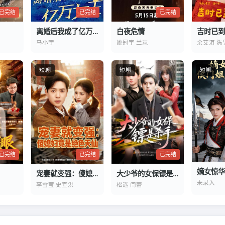
已完结
已完结
已完结
离婚后我成了亿万女王
白夜危情
吉时已到
马小宇
姚冠宇 兰岚
余艾洱 陈
短剧
短剧
短剧
已完结
已完结
已完结
宠妻就变强：傻媳妇竟是绝色天仙
大少爷的女保镖是杀手
未录入
李雪莹 史宣洪
松遥 闫蕾