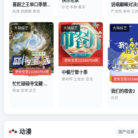
快乐老家
喜剧之王单口季第三季
说唱巅峰对决2
孙浩 李静 戴军
庞博 郭麒麟 黄渤
严浩翔 谢帝 艾
大陆综艺
大陆综艺
大陆综艺
更新至第20260704期
更新至第20260704期
中餐厅第十季
更新至第20260
黄晓明 王俊凯 昆凌
忙忙碌碌寻宝藏·双人成行季
我们的宿舍2
杨迪 庞博 武艺
何炅
🐾 动漫
国产动漫