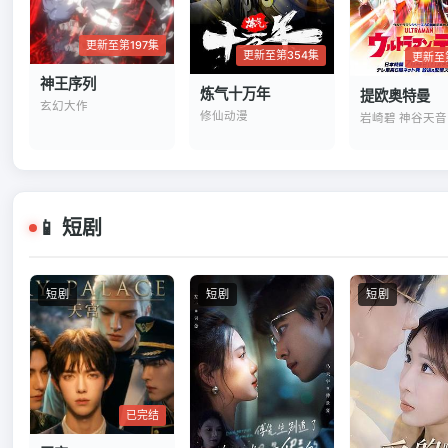
更新至第197集
更新至第354集
更新至
神王序列
炼气十万年
提欧奥特曼
玄幻大作
修仙动漫
📱 短剧
短剧
短剧
短剧
已完结