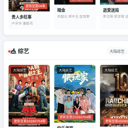
更新至第08集
暗金
逝爱迷局
邓超元 郑中玉 匡牧野
贵人多旺事
李汶朔 郑淳璟 
卢洋洋 潘毅鸿
🎪 综艺
大陆综艺
大陆综艺
大陆综艺
大陆综艺
更新至第20260704期
更新至第20260704期
更新至第20260