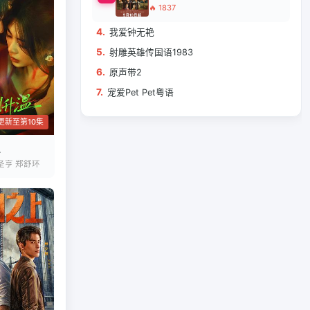
🔥 1837
4.
我爱钟无艳
5.
射雕英雄传国语1983
6.
原声带2
7.
宠爱Pet Pet粤语
更新至第10集
圣亨 郑舒环