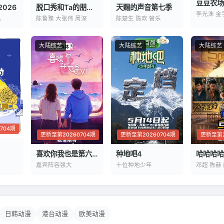
豆豆农场
026
脱口秀和Ta的朋友们第三季
天赐的声音第七季
李光洙 金
热
陈鲁豫 大张伟 周深
陈楚生 陈欢 管乐
大陆综艺
大陆综艺
大陆综艺
704期
更新至第20260704期
更新至第20260704期
更新至第2
喜欢你我也是第六季
种地吧4
哈哈哈哈
嘉宾阵容强大
十位种地少年
邓超 陈赫
日韩动漫
港台动漫
欧美动漫