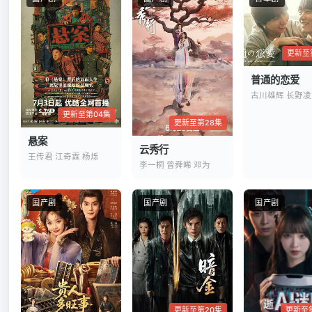
更新至
普通的恋爱
古川雄辉 长野凌
更新至第04集
更新至第28集
悬案
云秀行
王传君 江奇霖 杨烁
李一桐 曾舜晞 邓为
国产剧
国产剧
国产剧
更新至第20集
更新至