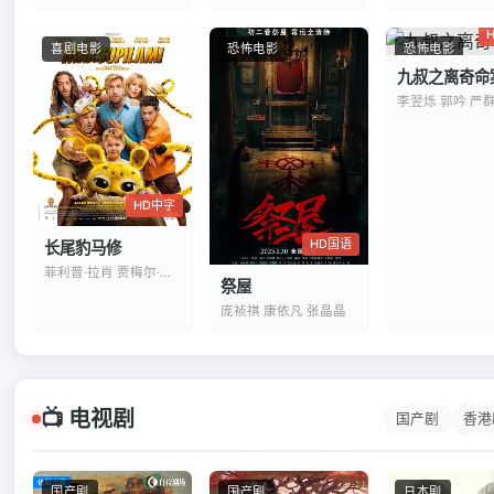
喜剧电影
恐怖电影
恐怖电影
九叔之离奇命
李翌烁 郭吟 严
HD中字
HD国语
长尾豹马修
菲利普·拉肖 贾梅尔·杜布兹
祭屋
庞祯祺 康依凡 张晶晶
📺 电视剧
国产剧
香港
国产剧
国产剧
日本剧