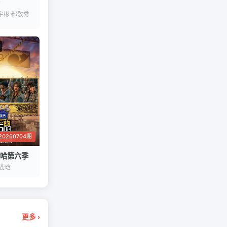
宇彬 都敬秀
0260704期
哈第六季
 鹿晗
更多 ›