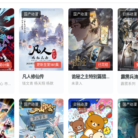
情
国产动漫
国产动漫
日韩动漫
更新至第181集
已完结
第01集
凡人修仙传
诡秘之主特别篇猎物
霹雳兵涛
钱文青 杨天翔 杨默
未录入
杉田智和 碧乃梨心 市道真央
霹雳系列
国产动漫
日韩动漫
国产动漫