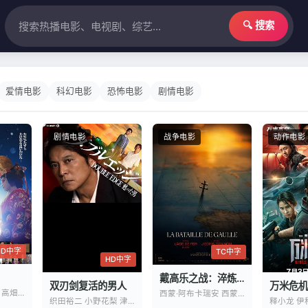
🔍 搜索
爱情电影
科幻电影
恐怖电影
剧情电影
剧情电影
战争电影
动作电影
HD中字
TC中字
HD中字
戴高乐之战：淬炼时代
双刃剑复活的男人
万米危机
吉泽亮 横滨流星 高畑充希
西蒙·阿布卡瑞安 西蒙·拉塞尔·比尔
织田裕二 小野花梨 津田健次郎