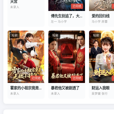
天宫
已完结
未录入
傅先生别追了，大小姐是假的
爱的回归线
左一 马小宇
马小宇 房蕾
短剧
短剧
短剧
已完结
已完结
霍家的小祖宗竟是无敌小将军
财运入我眼
暴君他又被剧透了
未录入
吴梦媛 张行
未录入