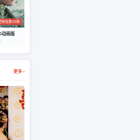
更新至第25集
D动画版
编
更多 ›