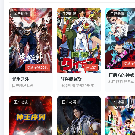
🔙 关闭详
国产动漫
日韩动漫
日韩动漫
更新至
已完结
更新至第29集
正后方的神威
斗将戴莫斯
光阴之外
神谷明 曾我部和恭 栗叶子
国产精品动漫
国产动漫
国产动漫
日韩动漫