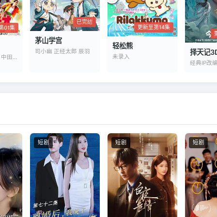
已完结
更新至第14集
第01集
茅山学宫
轻松熊
司小幽 正经太郎 辰羽
择天记3
未录入
岩崎碧 神谷天音 中田乃爱
经典IP改
短剧
短剧
短剧