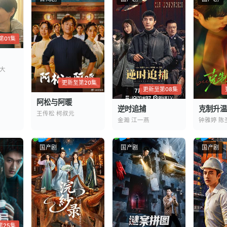
第01集
大
更新至第20集
更新至第08集
阿松与阿暖
逆时追捕
克制升温
王传松 柯叔元
金瀚 江一燕
钟雅婷 陈
国产剧
国产剧
国产剧
第25集