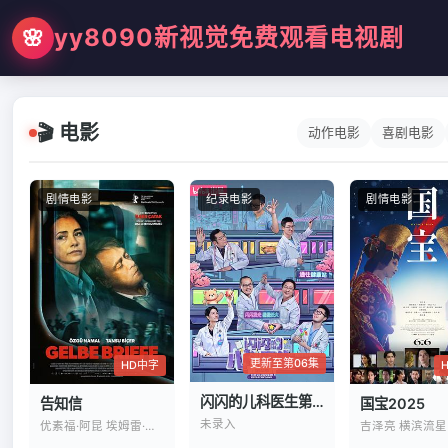
yy8090新视觉免费观看电视剧
🌸
🎬 电影
动作电影
喜剧电影
剧情电影
纪录电影
剧情电影
更新至第06集
HD中字
闪闪的儿科医生第四季
国宝2025
告知信
未录入
优素福·阿昆 埃姆雷·巴卡尔