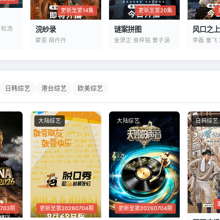
更新至第20集
更新至第14集
谜案拼图
吕松浩
浣纱录
风口之上
金贤正 袁梓铭 曹子涵
蒙恩 胡丹丹
李磊 童飞
日韩综艺
港台综艺
欧美综艺
大陆综艺
大陆综艺
日韩综艺
703期
更新至第20260704期
更新至第20260704期