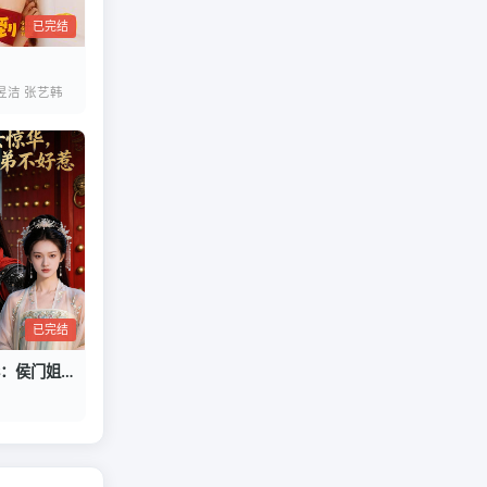
已完结
昱洁 张艺韩
已完结
嫡女惊华：侯门姐弟不好惹