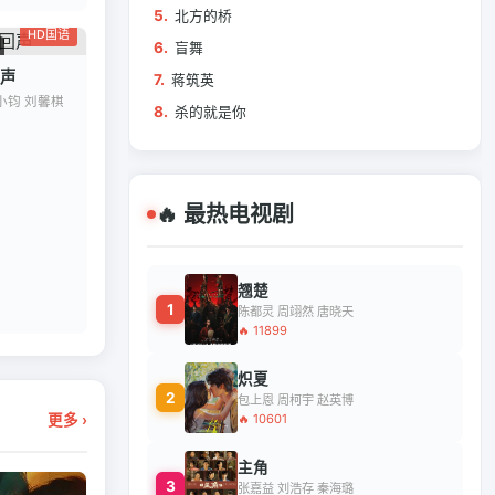
5.
北方的桥
HD国语
6.
盲舞
声
7.
蒋筑英
小钧 刘馨棋
8.
杀的就是你
🔥 最热电视剧
翘楚
1
陈都灵 周翊然 唐晓天
🔥 11899
炽夏
2
包上恩 周柯宇 赵英博
🔥 10601
更多 ›
主角
3
张嘉益 刘浩存 秦海璐