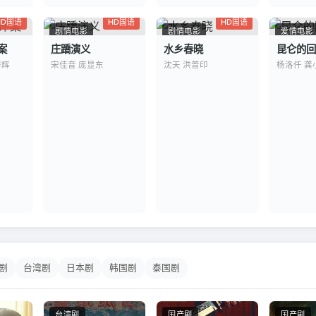
HD国语
HD国语
HD国语
剧情电影
剧情电影
爱情电影
案
庄蹻演义
水乡春晓
昆仑的回
群辉
宋佳音 庞显东
沈天 洪普印
杨洛仟 龚
剧
台湾剧
日本剧
韩国剧
泰国剧
台湾剧
国产剧
国产剧