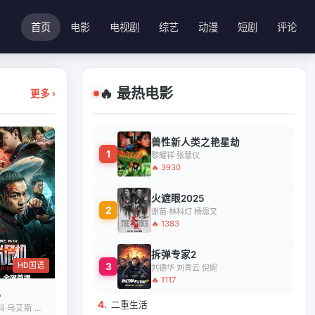
首页
电影
电视剧
综艺
动漫
短剧
评论
🔥 最热电影
更多 ›
兽性新人类之艳星劫
1
黎耀祥 张慧仪
🔥 3930
火遮眼2025
2
谢苗 林科灯 杨恩又
🔥 1383
拆弹专家2
HD国语
3
刘德华 刘青云 倪妮
🔥 1117
4.
二重生活
释小龙 伊科·乌艾斯 屈菁菁