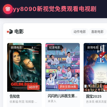
yy8090新视觉免费观看电视剧
🌸
🎬 电影
动作电影
喜剧电影
剧情电影
纪录电影
剧情电影
更新至第06集
HD中字
闪闪的儿科医生第四季
国宝2025
告知信
未录入
优素福·阿昆 埃姆雷·巴卡尔