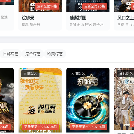
更新至第20集
更新至第14集
谜案拼图
吕松浩
浣纱录
风口之上
金贤正 袁梓铭 曹子涵
蒙恩 胡丹丹
李磊 童飞
日韩综艺
港台综艺
欧美综艺
大陆综艺
大陆综艺
日韩综艺
703期
更新至第20260704期
更新至第20260704期