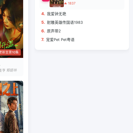
🔥 1837
4.
我爱钟无艳
5.
射雕英雄传国语1983
6.
原声带2
7.
宠爱Pet Pet粤语
更新至第10集
圣亨 郑舒环