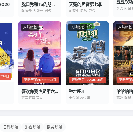
豆豆农场
026
脱口秀和Ta的朋友们第三季
天赐的声音第七季
李光洙 金
热
陈鲁豫 大张伟 周深
陈楚生 陈欢 管乐
大陆综艺
大陆综艺
大陆综艺
704期
更新至第20260704期
更新至第20260704期
更新至第2
喜欢你我也是第六季
种地吧4
哈哈哈哈
嘉宾阵容强大
十位种地少年
邓超 陈赫
日韩动漫
港台动漫
欧美动漫