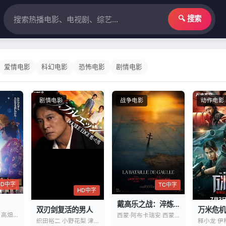
🔍 搜索
爱情电影
科幻电影
恐怖电影
剧情电影
剧情电影
战争电影
动作电影
HD中字
TC中字
HD中字
戴高乐之战：淬炼时代
双刃剑复活的男人
万米危机
吉泽亮 横滨流星 高畑充希
西蒙·阿布卡瑞安 西蒙·拉塞尔·比尔
织田裕二 小野花梨 津田健次郎