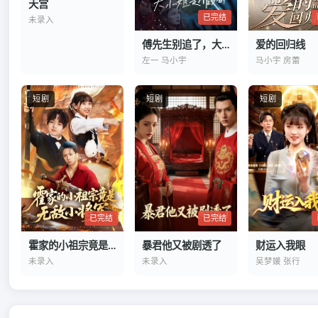
天宫
已完结
未录入
傅先生别追了，大小姐是假的
爱的回归线
左一 马小宇
马小宇 房蕾
短剧
短剧
短剧
已完结
已完结
霍家的小祖宗竟是无敌小将军
财运入我眼
暴君他又被剧透了
未录入
吴梦媛 张行
未录入