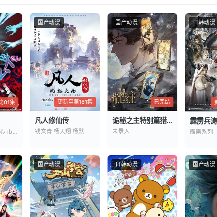
情
国产动漫
国产动漫
日韩动漫
更新至第181集
已完结
第01集
凡人修仙传
诡秘之主特别篇猎物
霹雳兵涛
钱文青 杨天翔 杨默
未录入
杉田智和 碧乃梨心 市道真央
霹雳系列
国产动漫
日韩动漫
国产动漫