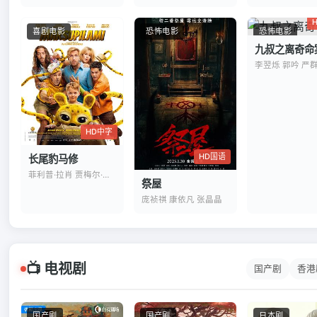
喜剧电影
恐怖电影
恐怖电影
九叔之离奇命
李翌烁 郭吟 严
HD中字
HD国语
长尾豹马修
菲利普·拉肖 贾梅尔·杜布兹
祭屋
庞祯祺 康依凡 张晶晶
📺 电视剧
国产剧
香港
国产剧
国产剧
日本剧