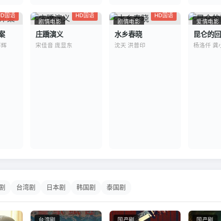
HD国语
HD国语
HD国语
剧情电影
剧情电影
爱情电影
案
庄蹻演义
水乡春晓
昆仑的回
群辉
宋佳音 庞显东
沈天 洪普印
杨洛仟 龚
剧
台湾剧
日本剧
韩国剧
泰国剧
台湾剧
国产剧
国产剧