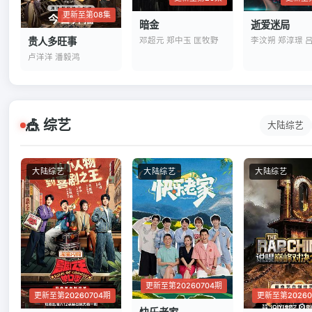
更新至第08集
暗金
逝爱迷局
邓超元 郑中玉 匡牧野
贵人多旺事
李汶朔 郑淳璟 
卢洋洋 潘毅鸿
🎪 综艺
大陆综艺
大陆综艺
大陆综艺
大陆综艺
更新至第20260704期
更新至第20260704期
更新至第20260