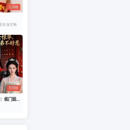
已完结
昱洁 张艺韩
已完结
嫡女惊华：侯门姐弟不好惹