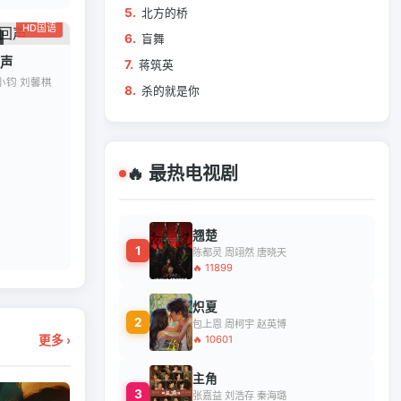
5.
北方的桥
HD国语
6.
盲舞
声
7.
蒋筑英
小钧 刘馨棋
8.
杀的就是你
🔥 最热电视剧
翘楚
1
陈都灵 周翊然 唐晓天
🔥 11899
炽夏
2
包上恩 周柯宇 赵英博
🔥 10601
更多 ›
主角
3
张嘉益 刘浩存 秦海璐