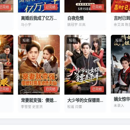
已完结
已完结
已完结
离婚后我成了亿万女王
白夜危情
吉时已到
马小宇
姚冠宇 兰岚
余艾洱 陈
短剧
短剧
短剧
已完结
已完结
已完结
宠妻就变强：傻媳妇竟是绝色天仙
大少爷的女保镖是杀手
未录入
李雪莹 史宣洪
松遥 闫蕾