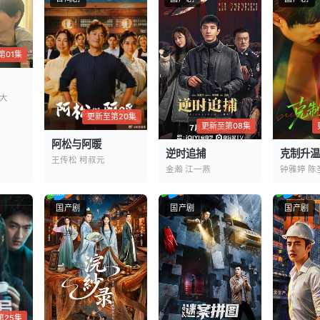
第01集
大
更新至第20集
更新至第08集
阿松与阿暖
逆时追捕
克制升温
王传松 柯叔元
金瀚 江一燕
钟雅婷 陈
国产剧
国产剧
国产剧
第25集