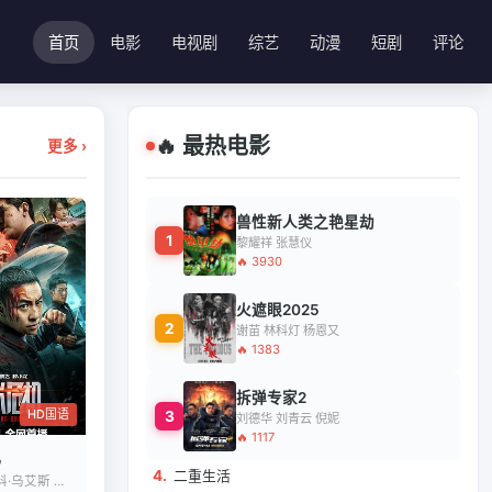
首页
电影
电视剧
综艺
动漫
短剧
评论
🔥 最热电影
更多 ›
兽性新人类之艳星劫
1
黎耀祥 张慧仪
🔥 3930
火遮眼2025
2
谢苗 林科灯 杨恩又
🔥 1383
拆弹专家2
HD国语
3
刘德华 刘青云 倪妮
🔥 1117
4.
二重生活
释小龙 伊科·乌艾斯 屈菁菁