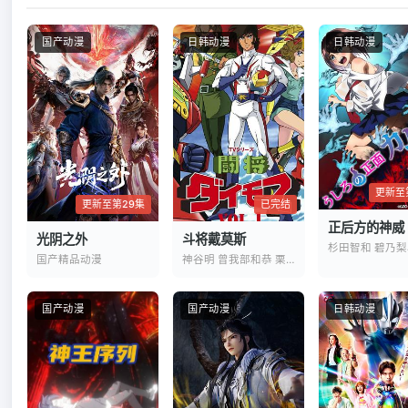
🔙 关闭详
国产动漫
日韩动漫
日韩动漫
更新至
已完结
更新至第29集
正后方的神威
斗将戴莫斯
光阴之外
神谷明 曾我部和恭 栗叶子
国产精品动漫
国产动漫
国产动漫
日韩动漫