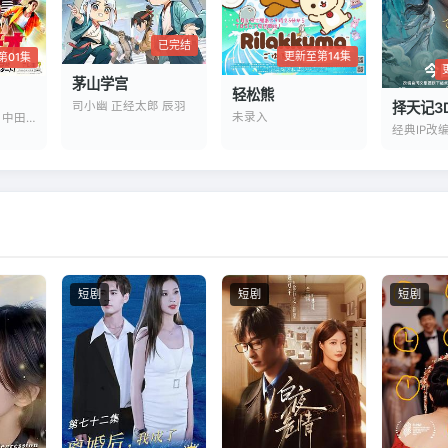
已完结
更新至第14集
第01集
茅山学宫
轻松熊
司小幽 正经太郎 辰羽
择天记3
未录入
岩崎碧 神谷天音 中田乃爱
经典IP改
短剧
短剧
短剧