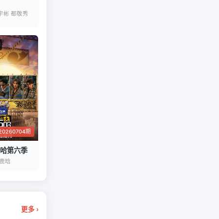
宇彬 都敬秀
0260704期
哈第六季
 鹿晗
更多 ›