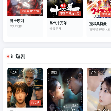
更新至第197集
更新至第354集
更新至
神王序列
炼气十万年
提欧奥特曼
玄幻大作
修仙动漫
📱 短剧
短剧
短剧
短剧
已完结