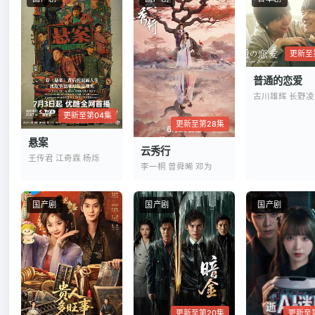
更新至
普通的恋爱
古川雄辉 长野凌
更新至第04集
更新至第28集
悬案
云秀行
王传君 江奇霖 杨烁
李一桐 曾舜晞 邓为
国产剧
国产剧
国产剧
更新至第20集
更新至