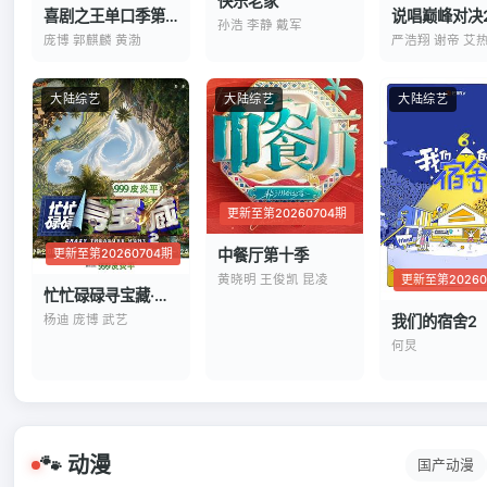
快乐老家
喜剧之王单口季第三季
说唱巅峰对决2
孙浩 李静 戴军
庞博 郭麒麟 黄渤
严浩翔 谢帝 艾
大陆综艺
大陆综艺
大陆综艺
更新至第20260704期
更新至第20260704期
中餐厅第十季
更新至第20260
黄晓明 王俊凯 昆凌
忙忙碌碌寻宝藏·双人成行季
我们的宿舍2
杨迪 庞博 武艺
何炅
🐾 动漫
国产动漫