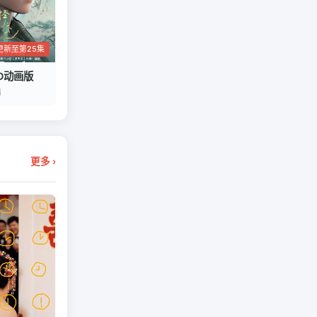
更新至第25集
D动画版
编
更多 ›